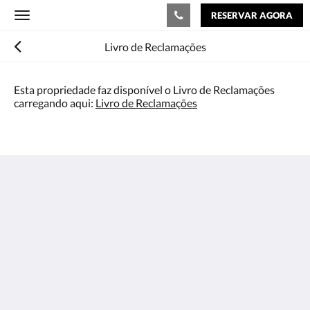
RESERVAR AGORA
Toggle
navigation
Livro de Reclamações
Esta propriedade faz disponível o Livro de Reclamações
carregando aqui:
Livro de Reclamações
Casa do Chafariz
Largo 1 de Maio
Cercal Cercal 7555
Portugal
+351 914 504 608 - CHAMADA PARA REDE FIXA
NACIONAL
casadochafariz@outlook.pt