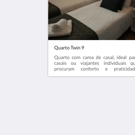
Quarto Twin 9
Quarto com cama de casal, ideal pa
casais ou viajantes individuais q
procuram conforto e praticidad
Oferece ambiente acolhedor, casa 
banho privada, Wi-Fi e todas 
comodidades essenciais para u
estadia agradável.
Casa do Chafariz
Largo 1 de Maio
Cercal Cercal 7555
Portugal
+351 914 504 608 - CHAMADA PAR