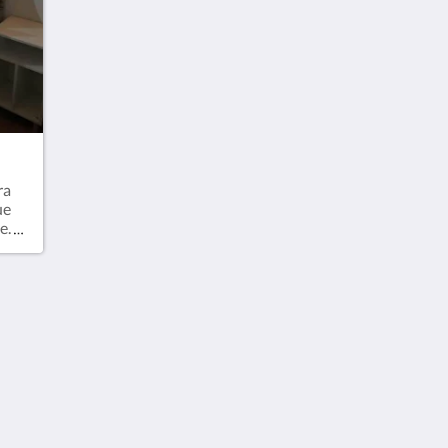
ra
ue
e.
de
as
ma
M
Início
Quar
Galer
Atraç
A