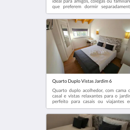
ideal para amigos, colegas ou familiar
que preferem dormir separadament
Ambiente confortável e funcional, c
ar condicionado, televisão, Wi-Fi, ca
de banho privada e todas 
comodidades essenciais para u
estadia tranquila.
Quarto Duplo Vistas Jardim 6
Quarto duplo acolhedor, com cama 
casal e vistas relaxantes para o jardi
perfeito para casais ou viajantes 
busca de tranquilidade. Dispõe de ca
de banho privada, Wi-Fi e todas 
comodidades essenciais para u
estadia confortável e revigorante.