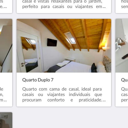
es
casal e vistas relaxantes para o jardim,
hós
e.
perfeito para casais ou viajantes em
sem
om
busca de tranquilidade. Dispõe de casa
ca
sa
de banho privada, ar condicionado,
tel
as
televisão, Wi-Fi e todas as comodidades
ga
ma
essenciais para uma estadia confortável
eco
e revigorante.
Quarto Duplo 7
Qua
de
Quarto com cama de casal, ideal para
Qua
m,
casais ou viajantes individuais que
cas
em
procuram conforto e praticidade.
per
sa
Oferece ambiente acolhedor, casa de
bus
as
banho privada, ar condicionado, Wi-Fi e
de
ma
todas as comodidades essenciais para
co
uma estadia agradável.
est