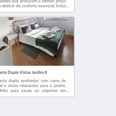
pedes que procuram o melhor preço
 abdicar do conforto essencial. Inclui
ma confortável, ar condicionado,
evisão, Wi-Fi e casa de banho privada,
rantindo uma estadia prática e
nómica.
rto Duplo Vistas Jardim 8
rto duplo acolhedor, com cama de
al e vistas relaxantes para o jardim,
feito para casais ou viajantes em
ca de tranquilidade. Dispõe de casa
 banho privada, Wi-Fi e todas as
modidades essenciais para uma
adia confortável e revigorante.