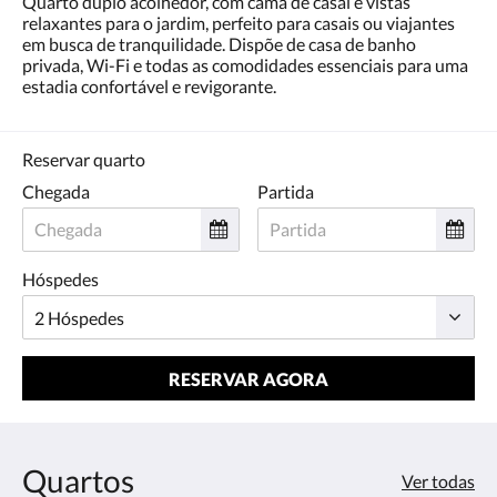
Quarto duplo acolhedor, com cama de casal e vistas
toque
relaxantes para o jardim, perfeito para casais ou viajantes
nos
em busca de tranquilidade. Dispõe de casa de banho
botões
privada, Wi-Fi e todas as comodidades essenciais para uma
«próxima»
estadia confortável e revigorante.
e
«anterior».
Reservar quarto
Chegada
Partida
Hóspedes
RESERVAR AGORA
Quartos
Ver todas